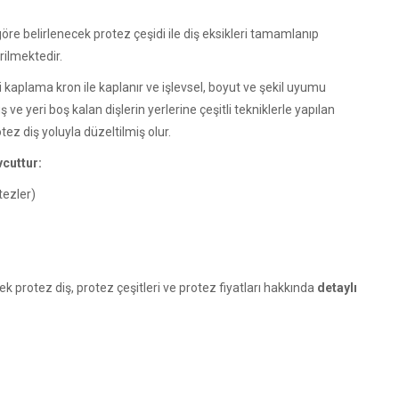
göre belirlenecek protez çeşidi ile diş eksikleri tamamlanıp
ilmektedir.
i kaplama kron ile kaplanır ve işlevsel, boyut ve şekil uyumu
ve yeri boş kalan dişlerin yerlerine çeşitli tekniklerle yapılan
otez diş yoluyla düzeltilmiş olur.
vcuttur:
tezler)
k protez diş, protez çeşitleri ve protez fiyatları hakkında
detaylı