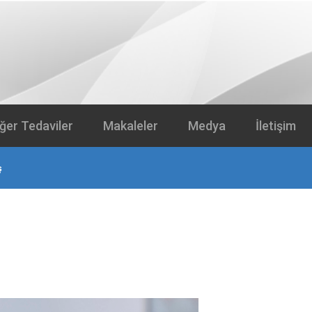
iğer Tedaviler
Makaleler
Medya
İletişim
ş