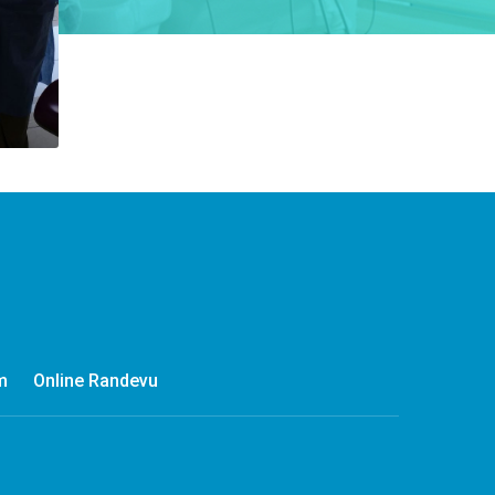
m
Online Randevu