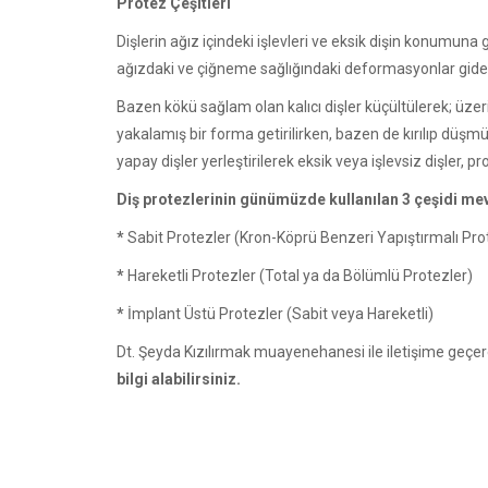
Protez Çeşitleri
Dişlerin ağız içindeki işlevleri ve eksik dişin konumuna 
ağızdaki ve çiğneme sağlığındaki deformasyonlar gider
Bazen kökü sağlam olan kalıcı dişler küçültülerek; üzer
yakalamış bir forma getirilirken, bazen de kırılıp düşmüş 
yapay dişler yerleştirilerek eksik veya işlevsiz dişler, pr
Diş protezlerinin günümüzde kullanılan 3 çeşidi me
*
Sabit Protezler (Kron-Köprü Benzeri Yapıştırmalı Pro
*
Hareketli Protezler (Total ya da Bölümlü Protezler)
*
İmplant Üstü Protezler (Sabit veya Hareketli)
Dt. Şeyda Kızılırmak muayenehanesi ile iletişime geçere
bilgi
alabilirsiniz.