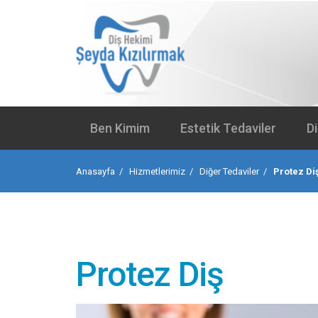
Ben Kimim
Estetik Tedaviler
D
Anasayfa
Hizmetlerimiz
Diğer Tedaviler
Protez Di
Protez Diş