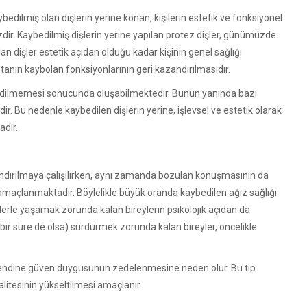
bedilmiş olan dişlerin yerine konan, kişilerin estetik ve fonksiyonel
dir. Kaybedilmiş dişlerin yerine yapılan protez dişler, günümüzde
lan dişler estetik açıdan olduğu kadar kişinin genel sağlığı
tanın kaybolan fonksiyonlarının geri kazandırılmasıdır.
avi edilmemesi sonucunda oluşabilmektedir. Bunun yanında bazı
. Bu nedenle kaybedilen dişlerin yerine, işlevsel ve estetik olarak
adır.
ndırılmaya çalışılırken, aynı zamanda bozulan konuşmasının da
amaçlanmaktadır. Böylelikle büyük oranda kaybedilen ağız sağlığı
lerle yaşamak zorunda kalan bireylerin psikolojik açıdan da
bir süre de olsa) sürdürmek zorunda kalan bireyler, öncelikle
 kendine güven duygusunun zedelenmesine neden olur. Bu tip
alitesinin yükseltilmesi amaçlanır.