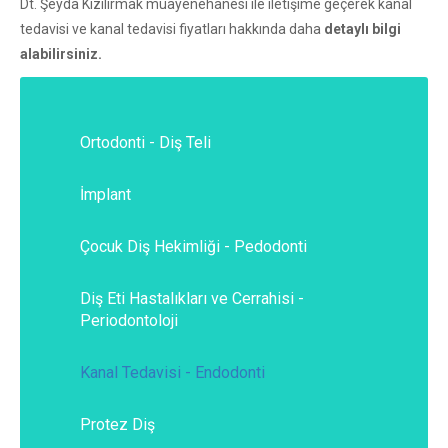
Dt. Şeyda Kızılırmak muayenehanesi ile iletişime geçerek kanal
tedavisi ve kanal tedavisi fiyatları hakkında daha
detaylı
bilgi
alabilirsiniz.
Ortodonti - Diş Teli
İmplant
Çocuk Diş Hekimliği - Pedodonti
Diş Eti Hastalıkları ve Cerrahisi -
Periodontoloji
Kanal Tedavisi - Endodonti
Protez Diş