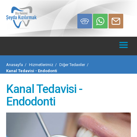
Anasayfa
Hizmetlerimiz
Diğer Tedaviler
Kanal Tedavisi - Endodonti
Kanal Tedavisi -
Endodonti